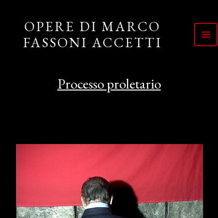
Processo proletario
Vai
al
OPERE DI MARCO
contenuto
FASSONI ACCETTI
Processo proletario